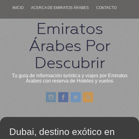
INICIO
ACERCA DE EMIRATOS ÁRABES
CONTACTO
Emiratos
Árabes Por
Descubrir
Tu guia de información turística y viajes por Emiratos
Árabes con reserva de Hoteles y vuelos
Dubai, destino exótico en