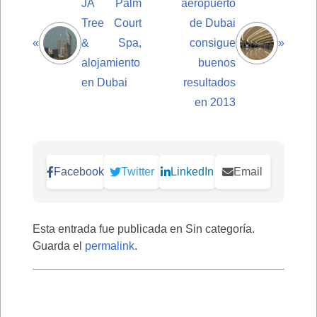
JA Palm
aeropuerto
Tree Court
de Dubai
«
& Spa,
consigue
»
alojamiento
buenos
en Dubai
resultados
en 2013
Facebook
Twitter
LinkedIn
Email
Esta entrada fue publicada en Sin categoría.
Guarda el
permalink
.