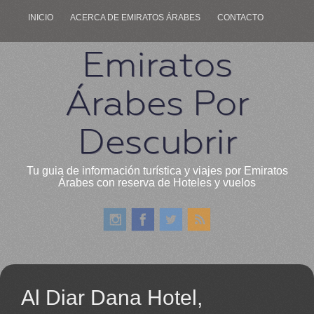
INICIO
ACERCA DE EMIRATOS ÁRABES
CONTACTO
Emiratos
Árabes Por
Descubrir
Tu guia de información turística y viajes por Emiratos
Árabes con reserva de Hoteles y vuelos
Al Diar Dana Hotel,